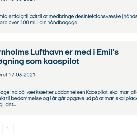
midlertidig tilladt til at medbringe desinfektionsvæske (håndsp
ere over 100 ml. i din håndbagage.
nholms Lufthavn er med i Emil's
øgning som kaospilot
eret
17-03-2021
søge ind på iværksætter uddannelsen Kaospilot, skal man af
ekt til bedømmelse og i år går opgave ud på at man skal pla
i det...