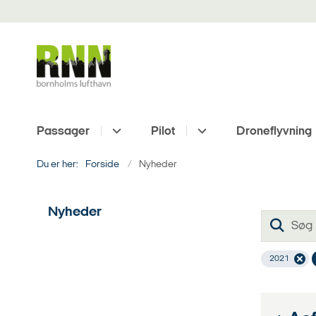
Passager
Pilot
Droneflyvning
Du er her:
Forside
Nyheder
Nyheder
2021