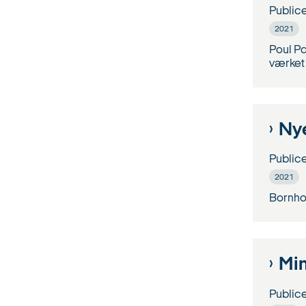
Public
2021
Poul Pa
værket 
Ny
Public
2021
Bornhol
Mi
Public