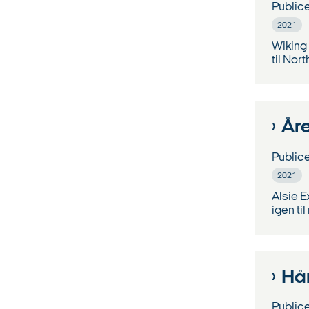
Public
2021
Wiking
til Nor
Åre
Public
2021
Alsie E
igen ti
Hå
Public