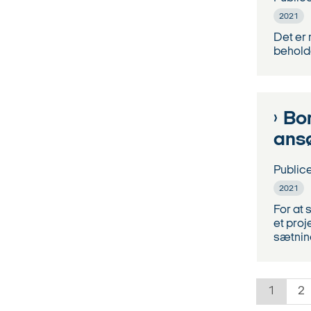
2021
Det er 
behold
Bor
ans
Public
2021
For at 
et proj
sætning 
1
2