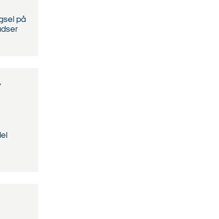
ngsel på
adser
r
del