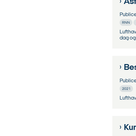
Asf
Public
RNN
Lufthav
dag og 
Be
Public
2021
Lufthav
Kun