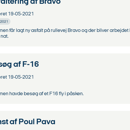
altering af Bravo
eret
19-05-2021
2021
nen får lagt ny asfalt på rullevej Bravo og der bliver arbejde
nat.
søg af F-16
eret
19-05-2021
nen havde besøg af et F16 fly i påsken.
st af Poul Pava