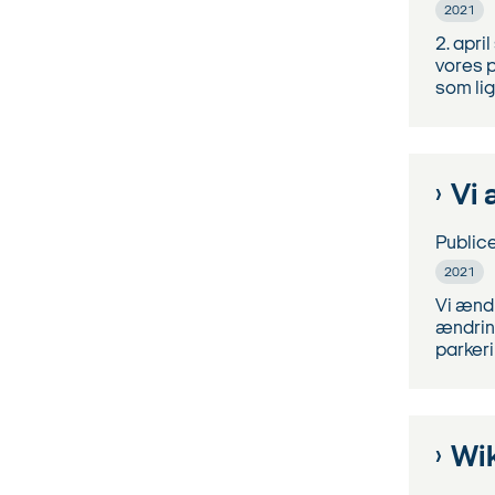
2021
2. apri
vores p
som lig
Vi 
Public
2021
Vi ændr
ændring
parker
Wi