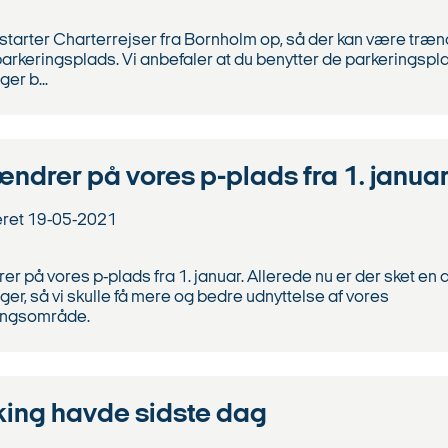
l starter Charterrejser fra Bornholm op, så der kan være træ
arkeringsplads. Vi anbefaler at du benytter de parkeringspl
ger b...
ændrer på vores p-plads fra 1. janua
eret
19-05-2021
er på vores p-plads fra 1. januar. Allerede nu er der sket en 
er, så vi skulle få mere og bedre udnyttelse af vores
ingsområde.
king havde sidste dag