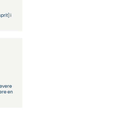
rit) i
levere
cere en