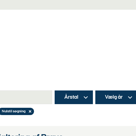
Søg
Årstal
Vælg år
Nulstil søgning