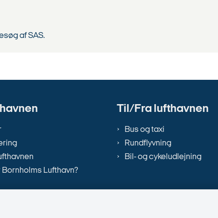
esøg af SAS.
thavnen
Til/Fra lufthavnen
r
Bus og taxi
ring
Rundflyvning
ufthavnen
Bil- og cykeludlejning
 Bornholms Lufthavn?
tillinger
ål