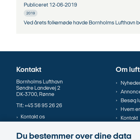
Publiceret
12-06-2019
2019
Ved årets folkemøde havde Bornholms Lufthavn b
Kontakt
Om luf
Bornholms Lufthavn
Nyhede
Søndre Landevej 2
Annonce
DK-3700, Rønne
Besøg l
Tlf.: +45 56 95 26 26
Hvem er
Kontakt os
Kontakt
Ledige s
Du bestemmer over dine data
Rejsem