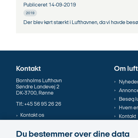
Publiceret
14-09-2019
2019
Der blev kørt stærkt i Lufthavnen, da vi havde bes
Kontakt
Om luf
Bornholms Lufthavn
Nyhede
Søndre Landevej 2
Annonce
DK-3700, Rønne
Besøg l
Tlf.: +45 56 95 26 26
Hvem er
Kontakt os
Kontakt
Ledige s
Du bestemmer over dine data
Rejsem