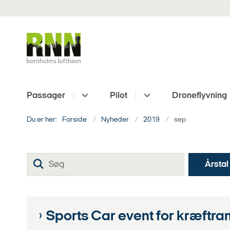
Passager
Pilot
Droneflyvning
Du er her:
Forside
Nyheder
2019
sep
Søg
Årstal
Sports Car event for kræftra