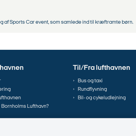
øg af Sports Car event, som samlede ind til kræftramte børn.
thavnen
Til/Fra lufthavnen
r
Bus og taxi
ring
Rundflyvning
ufthavnen
Bil- og cykeludlejning
 Bornholms Lufthavn?
tillinger
ål