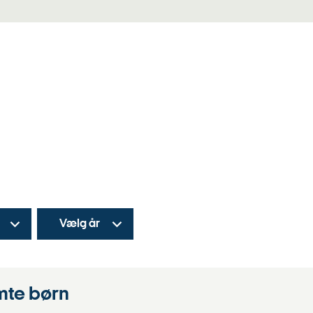
Vælg år
mte børn