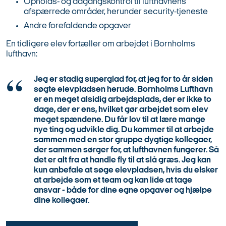
Opholds- og adgangskontrol til lufthavnens
afspærrede områder, herunder security-tjeneste
Andre forefaldende opgaver
En tidligere elev fortæller om arbejdet i Bornholms
lufthavn:
Jeg er stadig superglad for, at jeg for to år siden
søgte elevpladsen herude. Bornholms Lufthavn
er en meget alsidig arbejdsplads, der er ikke to
dage, der er ens, hvilket gør arbejdet som elev
meget spændene. Du får lov til at lære mange
nye ting og udvikle dig. Du kommer til at arbejde
sammen med en stor gruppe dygtige kollegaer,
der sammen sørger for, at lufthavnen fungerer. Så
det er alt fra at handle fly til at slå græs. Jeg kan
kun anbefale at søge elevpladsen, hvis du elsker
at arbejde som et team og kan lide at tage
ansvar - både for dine egne opgaver og hjælpe
dine kollegaer.