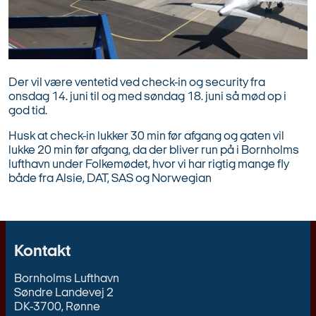
Der vil være ventetid ved check-in og security fra
onsdag 14. juni til og med søndag 18. juni så mød op i
god tid.
Husk at check-in lukker 30 min før afgang og gaten vil
lukke 20 min før afgang, da der bliver run på i Bornholms
lufthavn under Folkemødet, hvor vi har rigtig mange fly
både fra Alsie, DAT, SAS og Norwegian
Kontakt
Bornholms Lufthavn
Søndre Landevej 2
DK-3700, Rønne