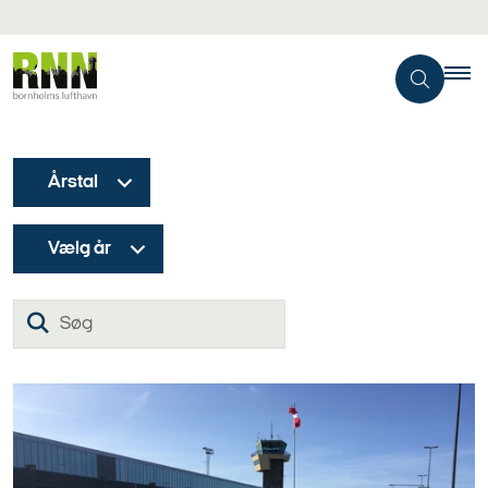
Årstal
Vælg år
Søg